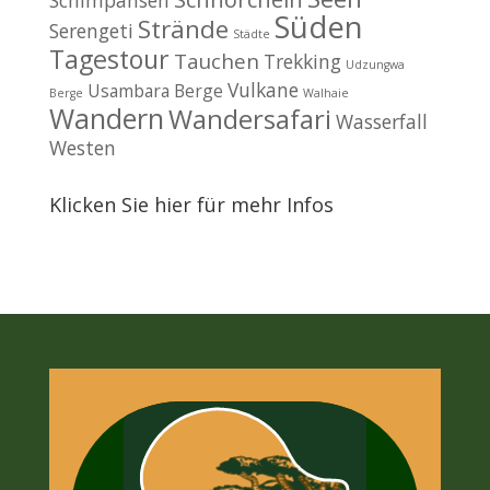
Schimpansen
Süden
Strände
Serengeti
Städte
Tagestour
Tauchen
Trekking
Udzungwa
Vulkane
Usambara Berge
Berge
Walhaie
Wandern
Wandersafari
Wasserfall
Westen
Klicken Sie hier für mehr Infos