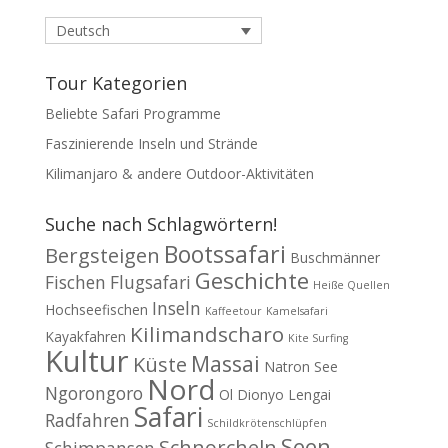
Deutsch
Tour Kategorien
Beliebte Safari Programme
Faszinierende Inseln und Strände
Kilimanjaro & andere Outdoor-Aktivitäten
Suche nach Schlagwörtern!
Bootssafari
Bergsteigen
Buschmänner
Geschichte
Fischen
Flugsafari
Heiße Quellen
Inseln
Hochseefischen
Kaffeetour
Kamelsafari
Kilimandscharo
Kayakfahren
Kite Surfing
Kultur
Massai
Küste
Natron See
Nord
Ngorongoro
Ol Dionyo Lengai
Safari
Radfahren
Schildkrötenschlüpfen
Seen
Schnorcheln