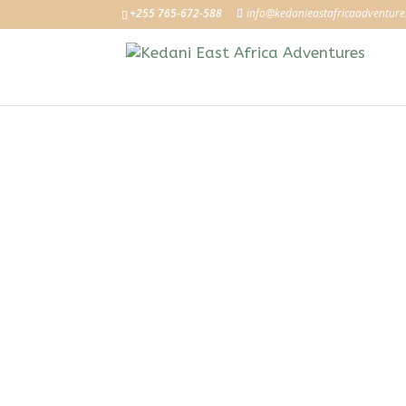
+255 765-672-588
info@kedanieastafricaadventur