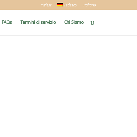
Inglese
Tedesco
Italiano
FAQs
Termini di servizio
Chi Siamo