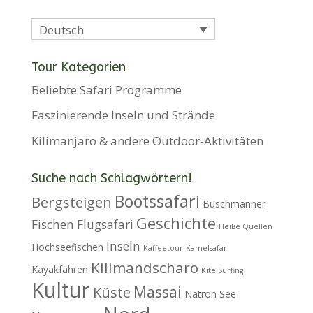
Deutsch
Tour Kategorien
Beliebte Safari Programme
Faszinierende Inseln und Strände
Kilimanjaro & andere Outdoor-Aktivitäten
Suche nach Schlagwörtern!
Bootssafari
Bergsteigen
Buschmänner
Geschichte
Fischen
Flugsafari
Heiße Quellen
Inseln
Hochseefischen
Kaffeetour
Kamelsafari
Kilimandscharo
Kayakfahren
Kite Surfing
Kultur
Massai
Küste
Natron See