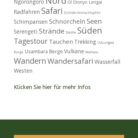
Nord
Ngorongoro
Ol Dionyo Lengai
Safari
Radfahren
Schildkrötenschlüpfen
Seen
Schnorcheln
Schimpansen
Süden
Strände
Serengeti
Städte
Tagestour
Tauchen
Trekking
Udzungwa
Vulkane
Usambara Berge
Berge
Walhaie
Wandern
Wandersafari
Wasserfall
Westen
Klicken Sie hier für mehr Infos