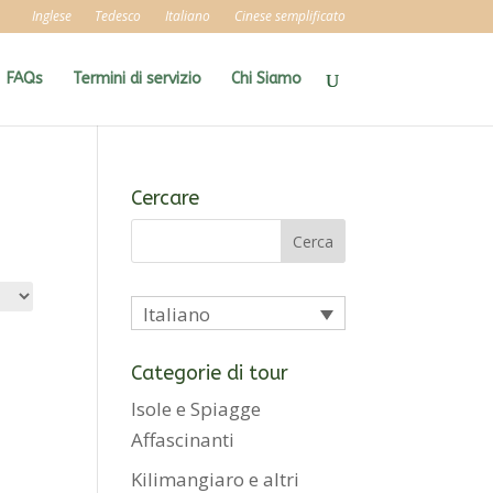
Inglese
Tedesco
Italiano
Cinese semplificato
FAQs
Termini di servizio
Chi Siamo
Cercare
Italiano
Categorie di tour
Isole e Spiagge
Affascinanti
Kilimangiaro e altri