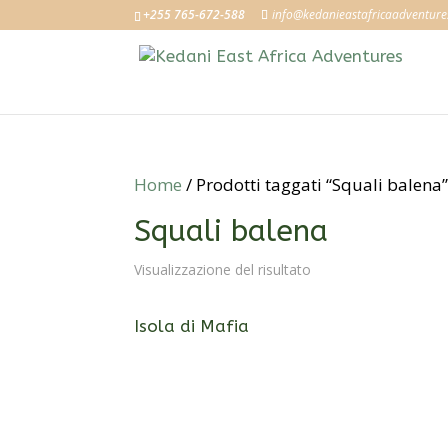
+255 765-672-588
info@kedanieastafricaadventur
Home
/ Prodotti taggati “Squali balena
Squali balena
Visualizzazione del risultato
Isola di Mafia