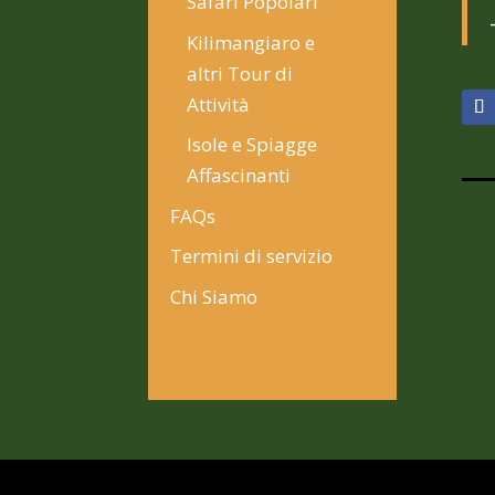
Safari Popolari
Kilimangiaro e
altri Tour di
Attività
Isole e Spiagge
Affascinanti
FAQs
Termini di servizio
Chi Siamo