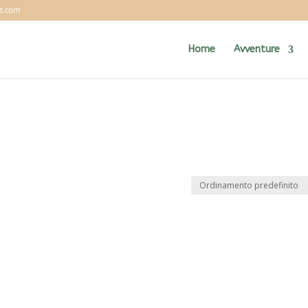
es.com
Home
Avventure
”