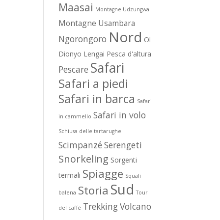
Maasai
Montagne Udzungwa
Montagne Usambara
Nord
Ngorongoro
Ol
Dionyo Lengai
Pesca d'altura
Safari
Pescare
Safari a piedi
Safari in barca
Safari
Safari in volo
in cammello
Schiusa delle tartarughe
Scimpanzé
Serengeti
Snorkeling
Sorgenti
Spiagge
termali
Squali
Sud
Storia
balena
Tour
Trekking
Volcano
del caffè