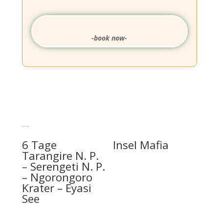
-book now-
Ähnliche Produkte
6 Tage
Insel Mafia
Tarangire N. P.
– Serengeti N. P.
– Ngorongoro
Krater – Eyasi
See